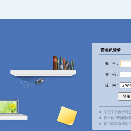
管理员登录
账 号：
密 码：
提 问：
忘记了后台密码
后台使用视频教
使用网站系统后