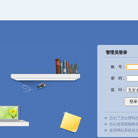
管理员登录
账 号：
密 码：
提 问：
忘记了后台密码
后台使用视频教
使用网站系统后