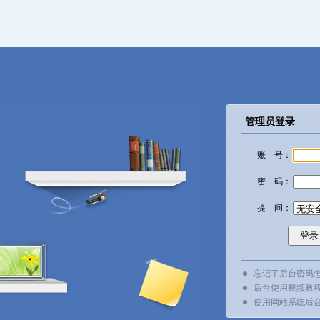
管理员登录
账 号：
密 码：
提 问：
忘记了后台密码
后台使用视频教
使用网站系统后