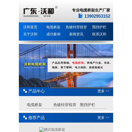
专业电缆桥架生产厂家
13902953152
沃和首页
电缆桥架
热镀锌穿线管
围挡护栏
关于沃和
成功案例
新闻资讯
联系沃和
产品中心
更多 >>
电缆桥架
热镀锌穿线管
围挡护栏
推荐产品
更多 >>