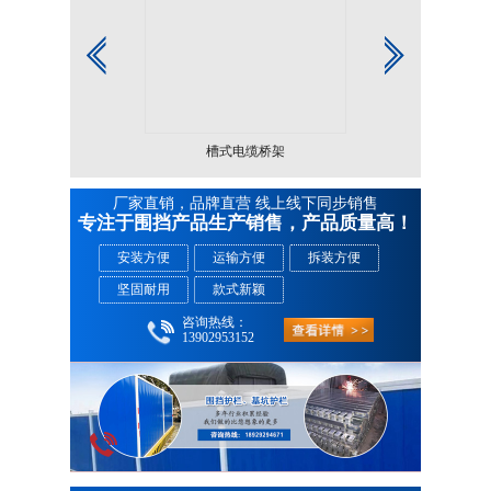
槽式电缆桥架
槽式电缆桥架
厂家直销，品牌直营 线上线下同步销售
专注于围挡产品生产销售，产品质量高！
安装方便
运输方便
拆装方便
坚固耐用
款式新颖
咨询热线：
13902953152